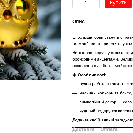
Купити
Опис
Ці розкішні сови стануть спра
гармонії, вони приносять у дім
Виготовлені вручну зі скла, п
бронзовими акцентами. Великі 
розписана з любов’ю майстрів.
🎄
Особливості:
ручна робота з тонкого скл
насичені кольори та блиск,
символічний декор — сова 
чудовий подарунок колекці
Додайте своїй ялинці загадково
Доставка
Оплата