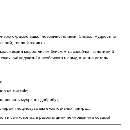
вжньою окрасою вашої новорічної ялинки! Символ мудрості та
 спокій, тепло й затишок.
рикраси вкриті мерехтливим блиском та оздоблені золотими й
сяючі очі надають їм особливого шарму, а кожна деталь
а;
 що не тьмяніє;
приносить мудрість і добробут;
онерам і поціновувачам ексклюзивних прикрас.
сті й святкової магії разом із цими неймовірними совами!