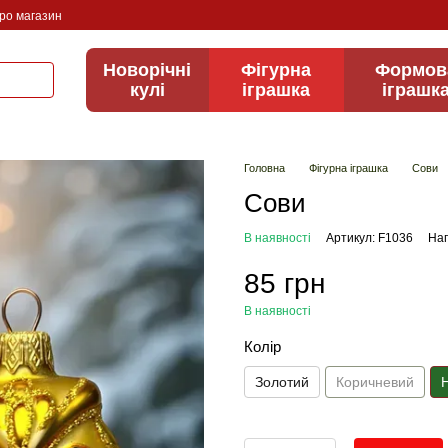
про магазин
Новорічні
Фігурна
Формов
кулі
іграшка
іграшк
Головна
Фігурна іграшка
Сови
Сови
В наявності
Артикул: F1036
Нап
85 грн
В наявності
Колір
Золотий
Коричневий
Н