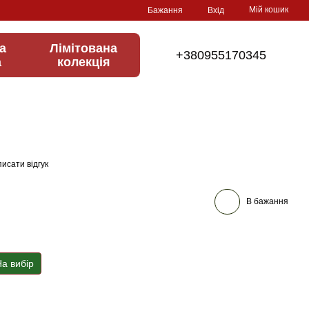
Мій кошик
Бажання
Вхід
а
Лімітована
+380955170345
а
колекція
исати відгук
В бажання
а вибір