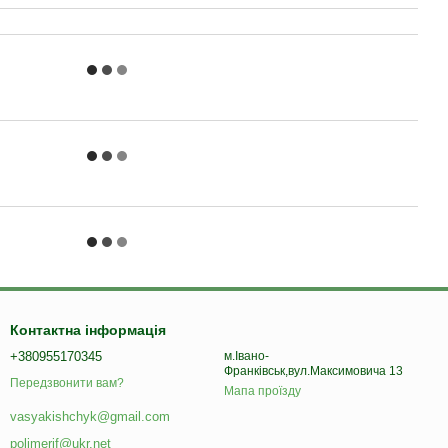
Контактна інформація
+380955170345
м.Івано-
Франківськ,вул.Максимовича 13
Передзвонити вам?
Мапа проїзду
vasyakishchyk@gmail.com
polimerif@ukr.net