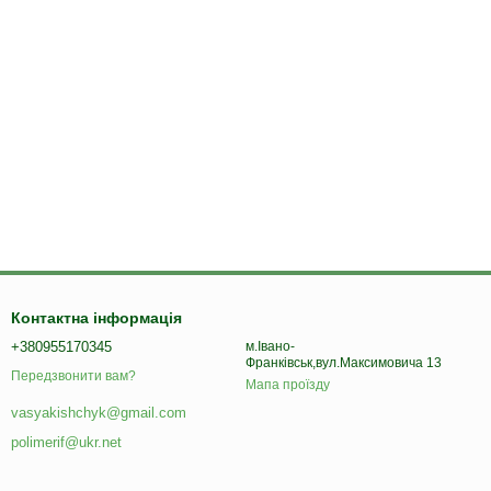
Контактна інформація
+380955170345
м.Івано-
Франківськ,вул.Максимовича 13
Передзвонити вам?
Мапа проїзду
vasyakishchyk@gmail.com
polimerif@ukr.net