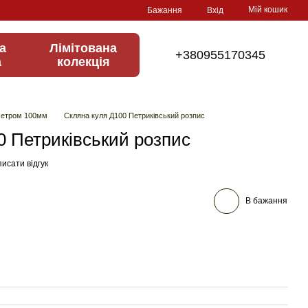
Мій кошик
Бажання
Вхід
а
Лімітована
+380955170345
а
колекція
аметром 100мм
Скляна куля Д100 Петриківський розпис
0 Петриківський розпис
исати відгук
В бажання