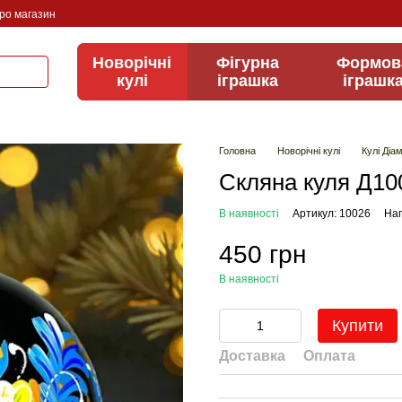
про магазин
Новорічні
Фігурна
Формов
кулі
іграшка
іграшк
Головна
Новорічні кулі
Кулі Ді
Скляна куля Д10
В наявності
Артикул: 10026
Нап
450 грн
В наявності
Купити
Доставка
Оплата