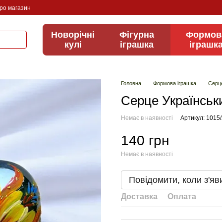
про магазин
Новорічні
Фігурна
Формов
кулі
іграшка
іграшк
Головна
Формова іграшка
Серц
Серце Українськ
Немає в наявності
Артикул: 1015/
140 грн
Немає в наявності
Повідомити, коли з'яв
Доставка
Оплата