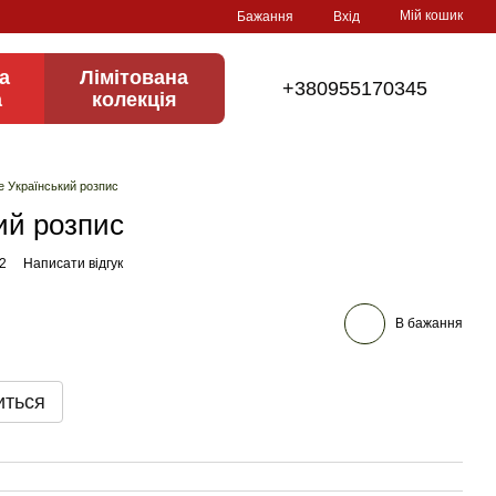
Мій кошик
Бажання
Вхід
а
Лімітована
+380955170345
а
колекція
е Український розпис
ий розпис
2
Написати відгук
В бажання
иться