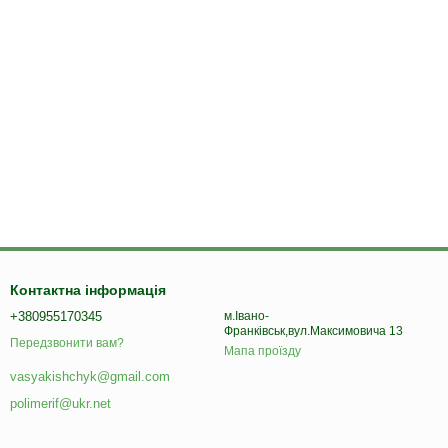
Контактна інформація
+380955170345
м.Івано-
Франківськ,вул.Максимовича 13
Передзвонити вам?
Мапа проїзду
vasyakishchyk@gmail.com
polimerif@ukr.net