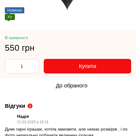
Новинка
Хіт
В наявності
550 грн
Купити
До обраного
Відгуки
2
Надія
21.03.2025 в 16:11
Дуже гарні іграшки, хотіла замовити, але немає розмірів , і по
фото нереально побачити величину іграшки