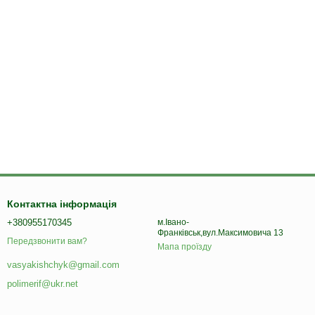
Контактна інформація
+380955170345
м.Івано-
Франківськ,вул.Максимовича 13
Передзвонити вам?
Мапа проїзду
vasyakishchyk@gmail.com
polimerif@ukr.net