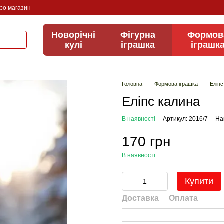
про магазин
Новорічні
Фігурна
Формов
кулі
іграшка
іграшк
Головна
Формова іграшка
Еліпс
Еліпс калина
В наявності
Артикул: 2016/7
На
170 грн
В наявності
Купити
Доставка
Оплата