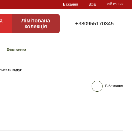
Мій кошик
Бажання
Вхід
а
Лімітована
+380955170345
а
колекція
Еліпс калина
писати відгук
В бажання