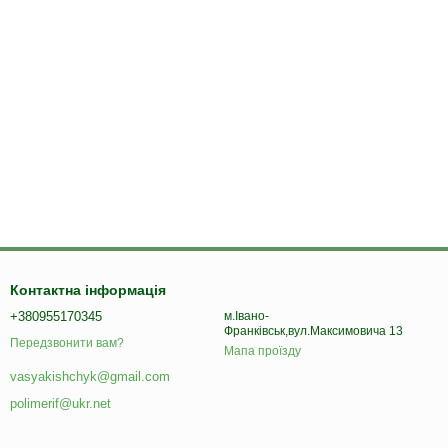
Контактна інформація
+380955170345
м.Івано-
Франківськ,вул.Максимовича 13
Передзвонити вам?
Мапа проїзду
vasyakishchyk@gmail.com
polimerif@ukr.net