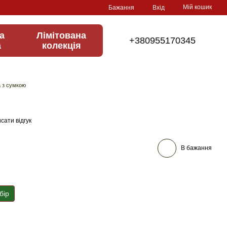
Мій кошик
Бажання
Вхід
а
Лімітована
+380955170345
а
колекція
 з сумкою
сати відгук
В бажання
бір