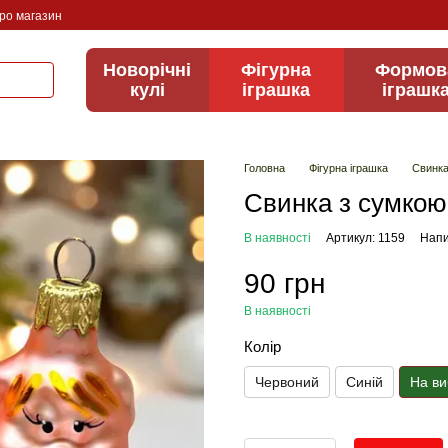
про магазин
Новорічні
Фігурна
Формов
кулі
іграшка
іграшк
Головна
Фігурна іграшка
Свинка
Свинка з сумкою
В наявності
Артикул: 1159
Напи
90 грн
В наявності
Колір
Червоний
Синій
На ви